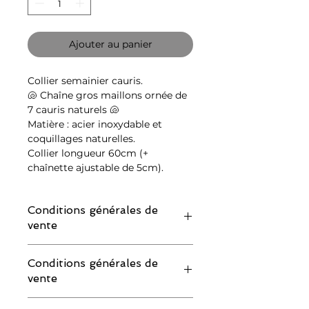
Ajouter au panier
Collier semainier cauris.
🐚
Chaîne gros maillons ornée de
7 cauris naturels
🐚
Matière : acier inoxydable et
coquillages naturelles.
Collier longueur
60cm (+
chaînette ajustable de 5cm).
Conditions générales de
vente
IMPORTANT : merci de lire attentivement
Conditions générales de
les conditions de retour avant de
vente
commander :
Si vous souhaitez demander un échange
IMPORTANT : merci de lire attentivement