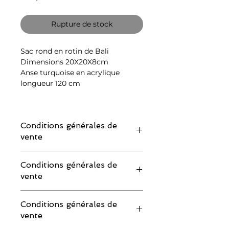
Rupture de stock
Sac rond en rotin de Bali
Dimensions 20X20X8cm
Anse turquoise en acrylique
longueur 120 cm
Conditions générales de
vente
IMPORTANT : merci de lire attentivement
Conditions générales de
les conditions de retour avant de
vente
commander :
Si vous souhaitez demander un échange
IMPORTANT : merci de lire attentivement
ou un remboursement, vous devez
Conditions générales de
les conditions de retour avant de
impérativement faire votre demande au
vente
commander :
plus tard 2 à 3 jours après la réception
Si vous souhaitez demander un échange