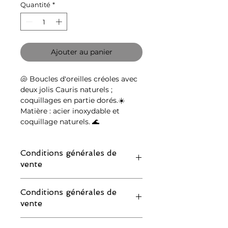
Quantité
*
Ajouter au panier
🐚
Boucles d'oreilles créoles avec
deux jolis Cauris naturels ;
coquillages en partie dorés.
☀️
Matière : acier inoxydable et
coquillage naturels.
🌊
Conditions générales de
vente
IMPORTANT : merci de lire attentivement
Conditions générales de
les conditions de retour avant de
vente
commander :
Si vous souhaitez demander un échange
IMPORTANT : merci de lire attentivement
ou un remboursement, vous devez