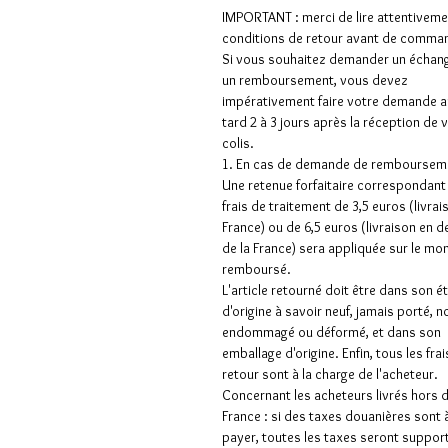
IMPORTANT : merci de lire attentiveme
conditions de retour avant de comman
Si vous souhaitez demander un échan
un remboursement, vous devez
impérativement faire votre demande a
tard 2 à 3 jours après la réception de 
colis.
1. En cas de demande de rembourseme
Une retenue forfaitaire correspondant
frais de traitement de 3,5 euros (livrai
France) ou de 6,5 euros (livraison en 
de la France) sera appliquée sur le mo
remboursé.
L'article retourné doit être dans son é
d'origine à savoir neuf, jamais porté, n
endommagé ou déformé, et dans son
emballage d'origine. Enfin, tous les frai
retour sont à la charge de l'acheteur.
Concernant les acheteurs livrés hors 
France : si des taxes douanières sont 
payer, toutes les taxes seront suppor