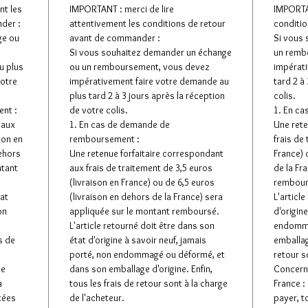
nt les
IMPORTANT : merci de lire
IMPORTAN
der :
attentivement les conditions de retour
conditio
ge ou
avant de commander :
Si vous
Si vous souhaitez demander un échange
un remb
u plus
ou un remboursement, vous devez
impérati
votre
impérativement faire votre demande au
tard 2 à
plus tard 2 à 3 jours après la réception
colis.
nt :
de votre colis.
1. En c
 aux
1. En cas de demande de
Une rete
son en
remboursement :
frais de
dehors
Une retenue forfaitaire correspondant
France) 
ntant
aux frais de traitement de 3,5 euros
de la Fr
(livraison en France) ou de 6,5 euros
rembour
tat
(livraison en dehors de la France) sera
L'articl
on
appliquée sur le montant remboursé.
d'origin
L'article retourné doit être dans son
endomma
s de
état d'origine à savoir neuf, jamais
emballage
porté, non endommagé ou déformé, et
retour s
de
dans son emballage d'origine. Enfin,
Concerna
à
tous les frais de retour sont à la charge
France :
tées
de l'acheteur.
payer, t