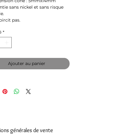
nsion cône : 5mmx14mm
tie sans nickel et sans risque
ie.
ircit pas.
é
*
Ajouter au panier
ions générales de vente