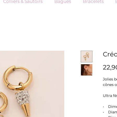
Colliers & Sautoirs
Bagues
Bracelets
Créo
22,9
Jolies b
cônes o
Ultra fé
• Dime
• Diam