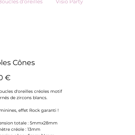
Boucles d'oreilles
Visio Party
les Cônes
Prix
0 €
oucles d'oreilles créoles motif
rnés de zircons blancs.
minines, effet Rock garanti !
nsion totale : 5mmx28mm
ètre créole : 13mm