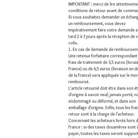
IMPORTANT : merci de lire attentiveme
conditions de retour avant de comman
Si vous souhaitez demander un échan
un remboursement, vous devez
impérativement faire votre demande a
tard 2 à 3 jours après la réception de 
colis.
1. En cas de demande de rembourseme
Une retenue forfaitaire correspondant
frais de traitement de 3,5 euros (livrai
France) ou de 6,5 euros (livraison en 
de la France) sera appliquée sur le mo
remboursé.
L'article retourné doit être dans son é
d'origine à savoir neuf, jamais porté, n
endommagé ou déformé, et dans son
emballage d'origine. Enfin, tous les frai
retour sont à la charge de l'acheteur.
Concernant les acheteurs livrés hors 
France : si des taxes douanières sont 
payer, toutes les taxes seront suppor