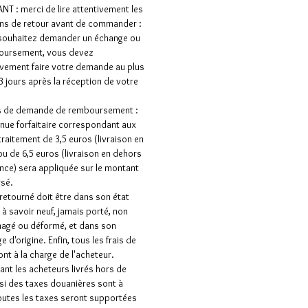
T : merci de lire attentivement les
ns de retour avant de commander :
 souhaitez demander un échange ou
oursement, vous devez
vement faire votre demande au plus
 3 jours après la réception de votre
as de demande de remboursement :
nue forfaitaire correspondant aux
 traitement de 3,5 euros (livraison en
ou de 6,5 euros (livraison en dehors
ance) sera appliquée sur le montant
sé.
e retourné doit être dans son état
e à savoir neuf, jamais porté, non
gé ou déformé, et dans son
 d'origine. Enfin, tous les frais de
ont à la charge de l'acheteur.
nt les acheteurs livrés hors de
 si des taxes douanières sont à
outes les taxes seront supportées