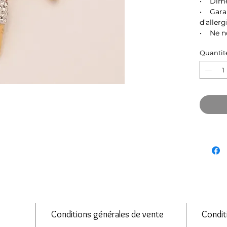
• Dime
• Garan
d’allerg
• Ne no
Quantit
Conditions générales de vente
Condit