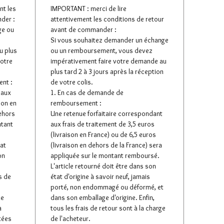
nt les
IMPORTANT : merci de lire
der :
attentivement les conditions de retour
ge ou
avant de commander :
Si vous souhaitez demander un échange
u plus
ou un remboursement, vous devez
votre
impérativement faire votre demande au
plus tard 2 à 3 jours après la réception
nt :
de votre colis.
 aux
1. En cas de demande de
son en
remboursement :
dehors
Une retenue forfaitaire correspondant
ntant
aux frais de traitement de 3,5 euros
(livraison en France) ou de 6,5 euros
tat
(livraison en dehors de la France) sera
on
appliquée sur le montant remboursé.
L'article retourné doit être dans son
s de
état d'origine à savoir neuf, jamais
porté, non endommagé ou déformé, et
de
dans son emballage d'origine. Enfin,
à
tous les frais de retour sont à la charge
tées
de l'acheteur.