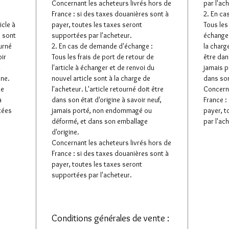
Concernant les acheteurs livrés hors de
par l'ac
France : si des taxes douanières sont à
2. En ca
icle à
payer, toutes les taxes seront
Tous les 
e sont
supportées par l'acheteur.
échanger
ourné
2. En cas de demande d'échange :
la charge
oir
Tous les frais de port de retour de
être dan
u
l'article à échanger et de renvoi du
jamais 
ine.
nouvel article sont à la charge de
dans son
de
l'acheteur. L'article retourné doit être
Concerna
à
dans son état d'origine à savoir neuf,
France :
tées
jamais porté, non endommagé ou
payer, t
déformé, et dans son emballage
par l'ac
d'origine.
Concernant les acheteurs livrés hors de
France : si des taxes douanières sont à
payer, toutes les taxes seront
supportées par l'acheteur.
Conditions générales de vente :