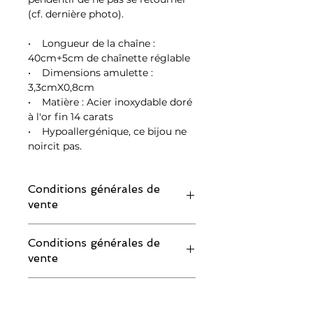
(cf. dernière photo).
• Longueur de la chaîne :
40cm+5cm de chaînette réglable
• Dimensions amulette :
3,3cmX0,8cm
• Matière : Acier inoxydable doré
à l'or fin 14 carats
• Hypoallergénique, ce bijou ne
noircit pas.
Conditions générales de
vente
IMPORTANT : merci de lire attentivement
Conditions générales de
les conditions de retour avant de
vente
commander :
Si vous souhaitez demander un échange
IMPORTANT : merci de lire attentivement
ou un remboursement, vous devez
Conditions générales de
les conditions de retour avant de
impérativement faire votre demande au
vente