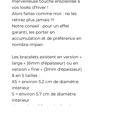
merveilleuse touche ensoleillée à
vos looks d’hiver !
Alors faites comme moi : ne les
retirez plus jamais !!!
Notre conseil : pour un effet
garanti, les porter en
accumulation et de préférence en
nombre impair.
Les bracelets existent en version «
large » (6mm d'épaisseur) ou en
version « fine » (3mm d'épaisseur)
& en 5 tailles :
XS = environ 5.2 cm de diamètre
intérieur
S = environ 5.7 cm de diamètre
intérieur
M = environ 6,2 cm de diamètre
intérieur
L = environ 6,7 cm de diamètre
intérieur
XL = environ 7,1 cm de diamètre