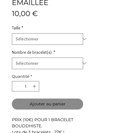
EMAILLEE
Prix
10,00 €
Taille
*
Nombre de bracelet(s)
*
Quantité
*
Ajouter au panier
PRIX (10€) POUR 1 BRACELET
BOUDDHISTE.
Lots de 3 bracelets : 27€ !