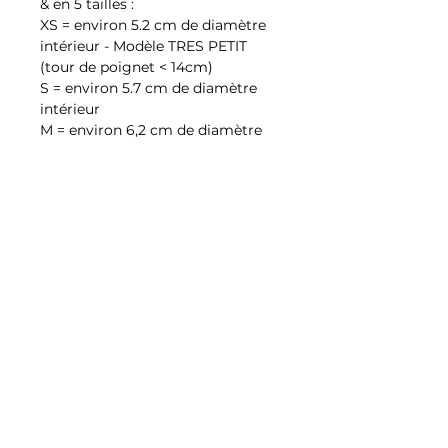
& en 5 tailles :
XS = environ 5.2 cm de diamètre
intérieur - Modèle TRES PETIT
(tour de poignet < 14cm)
S = environ 5.7 cm de diamètre
intérieur
M = environ 6,2 cm de diamètre
intérieur
L = environ 6,7 cm de diamètre
intérieur
XL = environ 7,1 cm de diamètre
intérieur
Conditions générales de
vente
IMPORTANT : merci de lire attentivement
Conditions générales de
les conditions de retour avant de
vente
commander :
Si vous souhaitez demander un échange