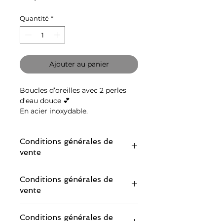
Quantité
*
Ajouter au panier
Boucles d’oreilles avec 2 perles
d'eau douce 💕
En acier inoxydable.
Conditions générales de
vente
IMPORTANT : merci de lire attentivement
Conditions générales de
les conditions de retour avant de
vente
commander :
Si vous souhaitez demander un échange
IMPORTANT : merci de lire attentivement
ou un remboursement, vous devez
Conditions générales de
les conditions de retour avant de