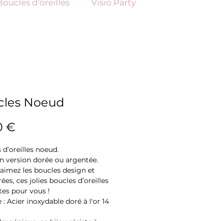
Boucles d'oreilles
Visio Party
cles Noeud
Prix
0 €
 d’oreilles noeud.
en version dorée ou argentée.
 aimez les boucles design et
ées, ces jolies boucles d’oreilles
ites pour vous !
 : Acier inoxydable doré à l'or 14