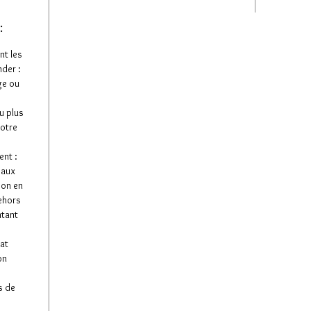
:
nt les
der :
ge ou
u plus
votre
nt :
 aux
son en
dehors
ntant
tat
on
s de