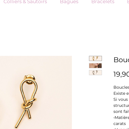
Colliers & Sautoirs
Bagues
Bracelets
Bou
19,9
Boucles
Existe 
Si vous
structur
sont fa
•Matière
carats