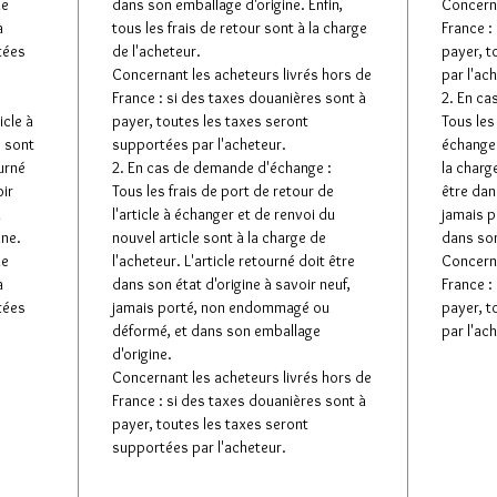
de
dans son emballage d'origine. Enfin,
Concerna
à
tous les frais de retour sont à la charge
France :
tées
de l'acheteur.
payer, t
Concernant les acheteurs livrés hors de
par l'ac
France : si des taxes douanières sont à
2. En ca
icle à
payer, toutes les taxes seront
Tous les 
e sont
supportées par l'acheteur.
échanger
ourné
2. En cas de demande d'échange :
la charge
oir
Tous les frais de port de retour de
être dan
u
l'article à échanger et de renvoi du
jamais 
ine.
nouvel article sont à la charge de
dans son
de
l'acheteur. L'article retourné doit être
Concerna
à
dans son état d'origine à savoir neuf,
France :
tées
jamais porté, non endommagé ou
payer, t
déformé, et dans son emballage
par l'ac
d'origine.
Concernant les acheteurs livrés hors de
France : si des taxes douanières sont à
payer, toutes les taxes seront
supportées par l'acheteur.