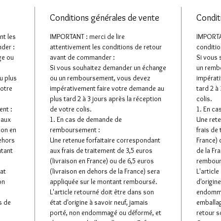
Conditions générales de vente
Condit
nt les
IMPORTANT : merci de lire
IMPORTAN
der :
attentivement les conditions de retour
conditio
ge ou
avant de commander :
Si vous
Si vous souhaitez demander un échange
un remb
u plus
ou un remboursement, vous devez
impérati
votre
impérativement faire votre demande au
tard 2 à
plus tard 2 à 3 jours après la réception
colis.
nt :
de votre colis.
1. En c
 aux
1. En cas de demande de
Une rete
son en
remboursement :
frais de
dehors
Une retenue forfaitaire correspondant
France) 
ntant
aux frais de traitement de 3,5 euros
de la Fr
(livraison en France) ou de 6,5 euros
rembour
tat
(livraison en dehors de la France) sera
L'articl
on
appliquée sur le montant remboursé.
d'origin
L'article retourné doit être dans son
endomma
s de
état d'origine à savoir neuf, jamais
emballage
porté, non endommagé ou déformé, et
retour s