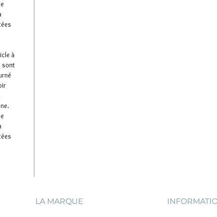
de
à
tées
icle à
e sont
ourné
oir
u
ine.
de
à
tées
LA MARQUE
INFORMATI