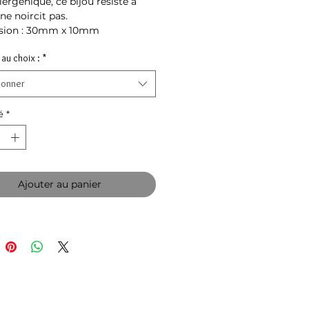
lergénique, ce bijou résiste à
 ne noircit pas.
sion : 30mm x 10mm
au choix :
*
ionner
é
*
Ajouter au panier