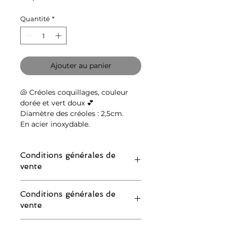
Quantité
*
Ajouter au panier
🐚 Créoles coquillages, couleur
dorée et vert doux 💕
Diamètre des créoles : 2,5cm.
En acier inoxydable.
Conditions générales de
vente
IMPORTANT : merci de lire attentivement
Conditions générales de
les conditions de retour avant de
vente
commander :
Si vous souhaitez demander un échange
IMPORTANT : merci de lire attentivement