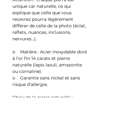
unique car naturelle, ce qui
explique que celle que vous
recevrez pourra légèrement
différer de celle de la photo (éclat,
reflets, nuances, inclusions,
nervures…).
o Matière : Acier inoxydable doré
à l'or fin 14 carats et pierre
naturelle (lapis lazuli, amazonite
ou cornaline).
o Garantie sans nickel et sans
risque d’allergie.
Choix de la pierre naturelle :
Cornaline – Rouge
Lapis lazuli – Bleue
Amazonite – Turquoise
Conditions générales de